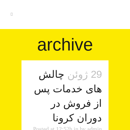
archive
29 ژوئن
چالش
های خدمات پس
از فروش در
دوران کرونا
Posted at 12:52h
in
by
admin